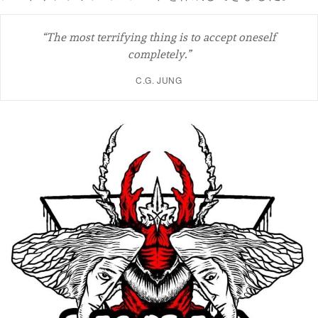
“The most terrifying thing is to accept oneself
completely.”
C.G. JUNG