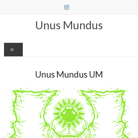
Skip
to
content
Unus Mundus
Menu
Unus Mundus UM