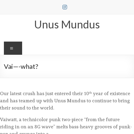
Skip
to
content
Unus Mundus
Menu
Vai—-what?
Our latest crush has just entered their 10
year of existence
th
and has teamed up with Unus Mundus to continue to bring
their sound to the world.
Vaiwatt, a technicolor punk two-piece “from the future
riding in on an 8G wave” melts bass-heavy grooves of punk-
pop and grunge into a