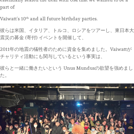
part of
Vaiwatt’s 10
and all future birthday parties.
th
彼らは米国、イタリア、トルコ、ロシアをツアーし、東日本大
震災の募金 (寄付) イベントを開催して、
2011年の地震の犠牲者のために資金を集めました。Vaiwattが
チャリティ活動にも関与しているという事実は、
彼らと一緒に働きたいという Unus Mundusの欲望を強めまし
た。