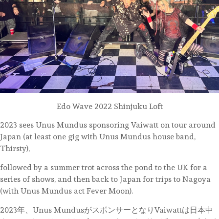
Edo Wave 2022 Shinjuku Loft
2023 sees Unus Mundus sponsoring Vaiwatt on tour around
Japan (at least one gig with Unus Mundus house band,
Thirsty),
followed by a summer trot across the pond to the UK for a
series of shows, and then back to Japan for trips to Nagoya
(with Unus Mundus act Fever Moon).
2023年、Unus MundusがスポンサーとなりVaiwattは日本中