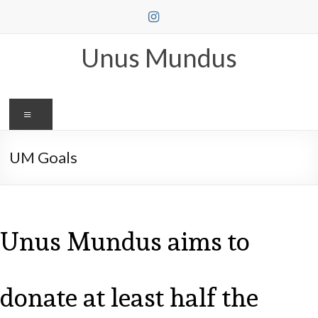
Skip
to
content
Unus Mundus
Menu
UM Goals
Unus Mundus aims to
donate at least half the