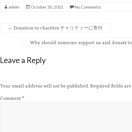
admin
October 30, 2021
No Comments
←
Donation to charities チャリティーに寄付
Why should someone support us a
Leave a Reply
Your email address will not be published.
Required fields ar
Comment
*