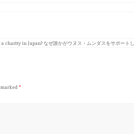
nd donate to a charity in Japan? なぜ誰かがウヌ
e marked
*